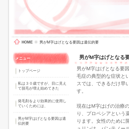
HOME
男がM字はげとなる要因は遺伝的要
男がM字はげとなる
メニュー
男がM字はげとなる要
トップページ
毛症の典型的な症状と
スでは、できるだけ早
私は３０歳ですが、目に見え
て脱毛が増え始めてきた
す。
発毛剤をより効果的に使用し
現在はM字はげの治療
ていくためには、
り、プロペシアという
男がM字はげとなる要因は遺
ります。女性のために
伝的要
ュリンは、パンテノー