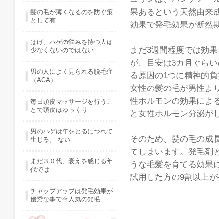
果あるという天然由来
髪の毛が薄くなるのを防ぐ策
として有
効果で発毛効果が断然
はげ、ハゲの悩みを持つ人は
まだ3週間程度では効
少なくないのではない
が、目安は3カ月ぐら
男の人によく見られる脱毛症
る原因の1つに精神的
（AGA）
女性の髪の毛が男性よ
性ホルモンの効果によ
毎日頭皮マッサージを行うこ
とで頭皮はゆっくり
と女性ホルモン分泌が
男のハゲは年をとるにつれて
そのため、髪の毛の成
生じる。 ない
てしまいます。発毛剤
まだ３０代、衰えを感じる年
うな毛髪を育てる効果
代では
試用した方の9割以上
チャップアップは発毛効果が
優秀な事で今人気の発毛